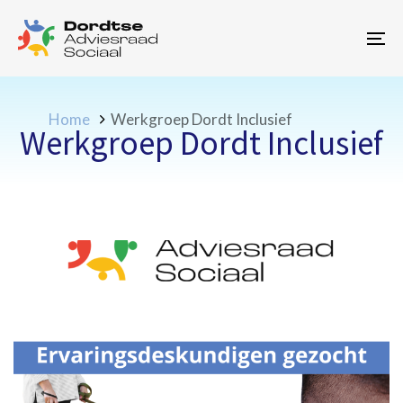
Skip
Skip
links
to
To
primary
na
navigation
Skip
to
Home
Werkgroep Dordt Inclusief
Werkgroep Dordt Inclusief
content
Tags