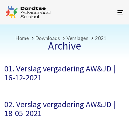
Skip
Skip
links
to
To
primary
na
navigation
Skip
to
Home
Downloads
Verslagen
2021
Archive
content
01. Verslag vergadering AW&JD |
16-12-2021
02. Verslag vergadering AW&JD |
18-05-2021