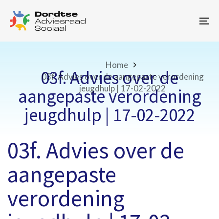
Skip
Skip
links
to
To
primary
na
navigation
Skip
to
Home
03f. Advies over de
content
03f. Advies over de aangepaste verordening
jeugdhulp | 17-02-2022
aangepaste verordening
jeugdhulp | 17-02-2022
03f. Advies over de
aangepaste
verordening