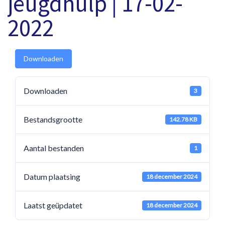
jeugdhulp | 17-02-
2022
Downloaden
Downloaden
3
Bestandsgrootte
142.78 KB
Aantal bestanden
1
Datum plaatsing
18 december 2024
Laatst geüpdatet
18 december 2024