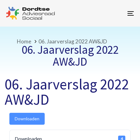
Skip
Skip
links
to
To
primary
na
navigation
Skip
to
Home
06. Jaarverslag 2022 AW&JD
06. Jaarverslag 2022
content
AW&JD
06. Jaarverslag 2022
AW&JD
Downloaden
Downloaden
4