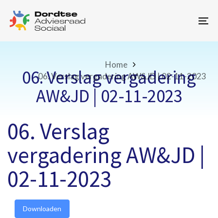
Skip
Skip
links
to
To
primary
na
navigation
Skip
to
Home
06. Verslag vergadering
content
06. Verslag vergadering AW&JD | 02-11-2023
AW&JD | 02-11-2023
06. Verslag
vergadering AW&JD |
02-11-2023
Downloaden